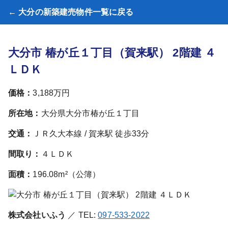
← 大分の新築建売物件一覧に戻る
大分市 椿が丘１丁目（賀来駅） 2階建 ４
ＬＤＫ
価格：
3,188万円
所在地：
大分県大分市椿が丘１丁目
交通：
ＪＲ久大本線 / 賀来駅 徒歩33分
間取り：
４ＬＤＫ
面積：
196.08m²（公簿）
株式会社いふう
／ TEL:
097-533-2022