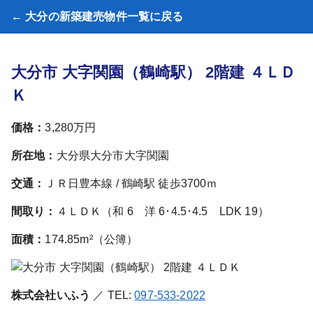
← 大分の新築建売物件一覧に戻る
大分市 大字関園（鶴崎駅） 2階建 ４ＬＤ
Ｋ
価格：
3,280万円
所在地：
大分県大分市大字関園
交通：
ＪＲ日豊本線 / 鶴崎駅 徒歩3700ｍ
間取り：
４ＬＤＫ（和 6 洋 6･4.5･4.5 LDK 19）
面積：
174.85m²（公簿）
株式会社いふう
／ TEL:
097-533-2022