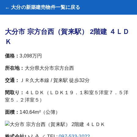
← 大分の新築建売物件一覧に戻る
大分市 宗方台西（賀来駅） 2階建 ４ＬＤ
Ｋ
価格：
3,098万円
所在地：
大分県大分市宗方台西
交通：
ＪＲ久大本線 / 賀来駅 徒歩32分
間取り：
４ＬＤＫ（ＬＤＫ１９．１和室５洋室７．５洋
室５．２洋室５）
面積：
140.64m²（公簿）
株式会社いふう
／ TEL:
097-533-2022