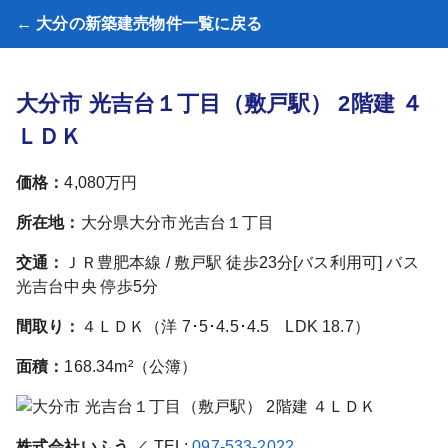
← 大分の新築建売物件一覧に戻る
大分市 光吉台１丁目（敷戸駅） 2階建 ４
ＬＤＫ
価格：
4,080万円
所在地：
大分県大分市光吉台１丁目
交通：
ＪＲ豊肥本線 / 敷戸駅 徒歩23分[バス利用可] バス
光吉台中央 停歩5分
間取り：
４ＬＤＫ（洋 7･5･4.5･4.5 LDK 18.7）
面積：
168.34m²（公簿）
株式会社いふう
／ TEL:
097-533-2022