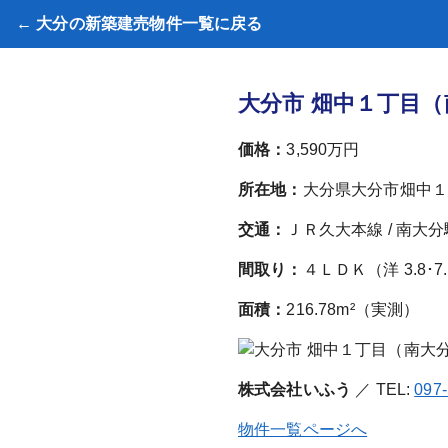
← 大分の新築建売物件一覧に戻る
大分市 畑中１丁目（
価格：
3,590万円
所在地：
大分県大分市畑中１
交通：
ＪＲ久大本線 / 南大分
間取り：
４ＬＤＫ（洋 3.8･7.1
面積：
216.78m²（実測）
株式会社いふう
／ TEL:
097
物件一覧ページへ