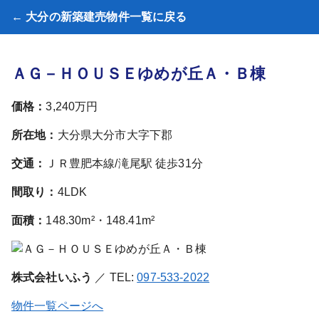
← 大分の新築建売物件一覧に戻る
ＡＧ－ＨＯＵＳＥゆめが丘Ａ・Ｂ棟
価格：
3,240万円
所在地：
大分県大分市大字下郡
交通：
ＪＲ豊肥本線/滝尾駅 徒歩31分
間取り：
4LDK
面積：
148.30m²・148.41m²
株式会社いふう
／ TEL:
097-533-2022
物件一覧ページへ