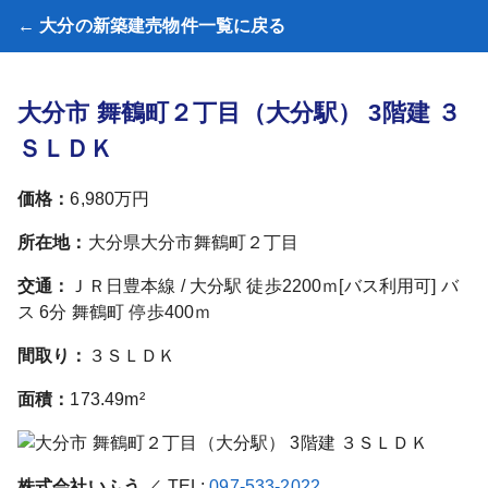
← 大分の新築建売物件一覧に戻る
大分市 舞鶴町２丁目（大分駅） 3階建 ３
ＳＬＤＫ
価格：
6,980万円
所在地：
大分県大分市舞鶴町２丁目
交通：
ＪＲ日豊本線 / 大分駅 徒歩2200ｍ[バス利用可] バ
ス 6分 舞鶴町 停歩400ｍ
間取り：
３ＳＬＤＫ
面積：
173.49m²
株式会社いふう
／ TEL:
097-533-2022