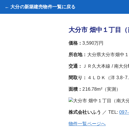
← 大分の新築建売物件一覧に戻る
大分市 畑中１丁目（
価格：
3,590万円
所在地：
大分県大分市畑中１
交通：
ＪＲ久大本線 / 南大分
間取り：
４ＬＤＫ（洋 3.8･7.1
面積：
216.78m²（実測）
株式会社いふう
／ TEL:
097
物件一覧ページへ