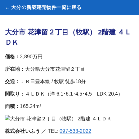
← 大分の新築建売物件一覧に戻る
大分市 花津留２丁目（牧駅） 2階建 ４Ｌ
ＤＫ
価格：
3,890万円
所在地：
大分県大分市花津留２丁目
交通：
ＪＲ日豊本線 / 牧駅 徒歩18分
間取り：
４ＬＤＫ（洋 6.1･6.1･4.5･4.5 LDK 20.4）
面積：
165.24m²
株式会社いふう
／ TEL:
097-533-2022