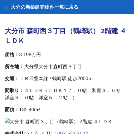
← 大分の新築建売物件一覧に戻る
大分市 森町西３丁目（鶴崎駅） 2階建 ４
ＬＤＫ
価格：
3,198万円
所在地：
大分県大分市森町西３丁目
交通：
ＪＲ日豊本線 / 鶴崎駅 徒歩2000ｍ
間取り：
４ＬＤＫ（ＬＤＫ１７．０帖 和室４．５帖
洋室５．０帖 洋室５．２帖…）
面積：
135.40m²
株式会社いふう
／ TEL:
097-533-2022