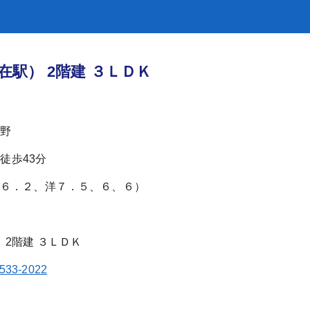
在駅） 2階建 ３ＬＤＫ
野
 徒歩43分
６．２、洋７．５、６、６）
-533-2022