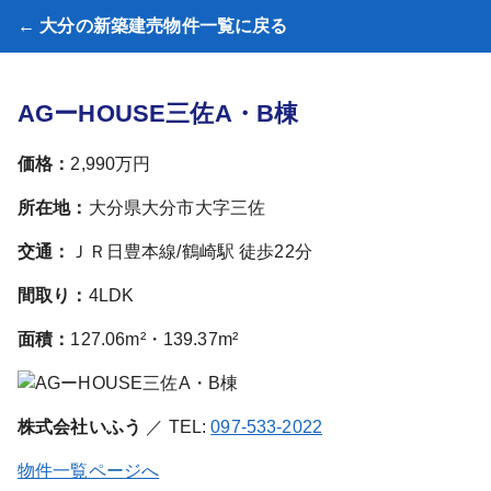
← 大分の新築建売物件一覧に戻る
AGーHOUSE三佐A・B棟
価格：
2,990万円
所在地：
大分県大分市大字三佐
交通：
ＪＲ日豊本線/鶴崎駅 徒歩22分
間取り：
4LDK
面積：
127.06m²・139.37m²
株式会社いふう
／ TEL:
097-533-2022
物件一覧ページへ